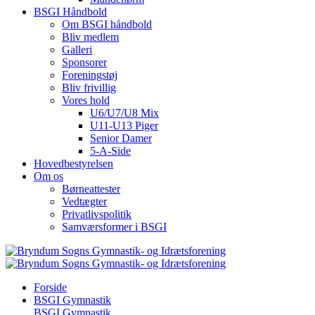
BSGI Håndbold
Om BSGI håndbold
Bliv medlem
Galleri
Sponsorer
Foreningstøj
Bliv frivillig
Vores hold
U6/U7/U8 Mix
U11-U13 Piger
Senior Damer
5-A-Side
Hovedbestyrelsen
Om os
Børneattester
Vedtægter
Privatlivspolitik
Samværsformer i BSGI
Forside
BSGI Gymnastik
BSGI Gymnastik