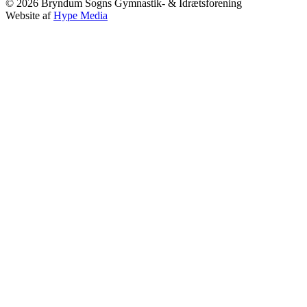
©
2026
Bryndum Sogns Gymnastik- & Idrætsforening
Website af
Hype Media