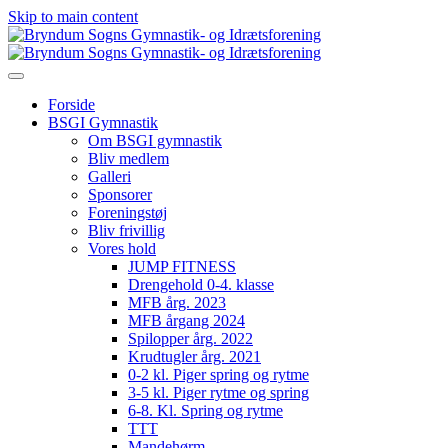
Skip to main content
Forside
BSGI Gymnastik
Om BSGI gymnastik
Bliv medlem
Galleri
Sponsorer
Foreningstøj
Bliv frivillig
Vores hold
JUMP FITNESS
Drengehold 0-4. klasse
MFB årg. 2023
MFB årgang 2024
Spilopper årg. 2022
Krudtugler årg. 2021
0-2 kl. Piger spring og rytme
3-5 kl. Piger rytme og spring
6-8. Kl. Spring og rytme
TTT
Mandehørm