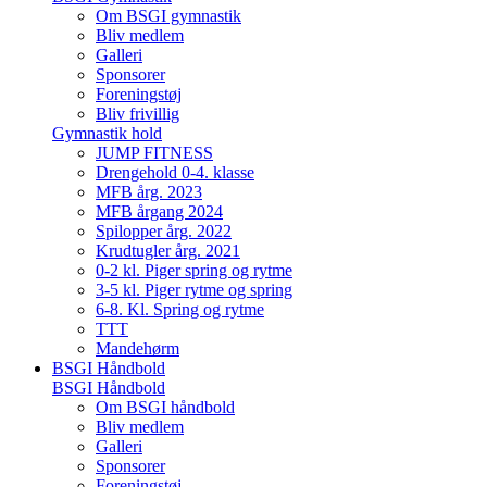
Om BSGI gymnastik
Bliv medlem
Galleri
Sponsorer
Foreningstøj
Bliv frivillig
Gymnastik hold
JUMP FITNESS
Drengehold 0-4. klasse
MFB årg. 2023
MFB årgang 2024
Spilopper årg. 2022
Krudtugler årg. 2021
0-2 kl. Piger spring og rytme
3-5 kl. Piger rytme og spring
6-8. Kl. Spring og rytme
TTT
Mandehørm
BSGI Håndbold
BSGI Håndbold
Om BSGI håndbold
Bliv medlem
Galleri
Sponsorer
Foreningstøj