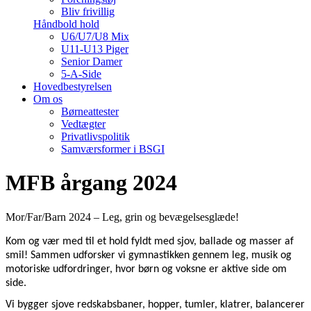
Bliv frivillig
Håndbold hold
U6/U7/U8 Mix
U11-U13 Piger
Senior Damer
5-A-Side
Hovedbestyrelsen
Om os
Børneattester
Vedtægter
Privatlivspolitik
Samværsformer i BSGI
MFB årgang 2024
Mor/Far/Barn 2024 – Leg, grin og bevægelsesglæde!
Kom og vær med til et hold fyldt med sjov, ballade og masser af
smil!
Sammen udforsker vi gymnastikken gennem leg, musik og
motoriske udfordringer, hvor børn og voksne er aktive side om
side.
Vi bygger sjove redskabsbaner, hopper, tumler, klatrer, balancerer