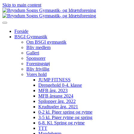
Skip to main content
Forside
BSGI Gymnastik
Om BSGI gymnastik
Bliv medlem
Galleri
Sponsorer
Foreningstøj
Bliv frivillig
Vores hold
JUMP FITNESS
Drengehold 0-4. klasse
MFB årg. 2023
MFB årgang 2024
Spilopper årg. 2022
Krudtugler årg. 2021
0-2 kl. Piger spring og rytme
3-5 kl. Piger rytme og spring
6-8. Kl. Spring og rytme
TTT
Mandehørm