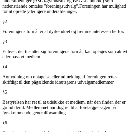
underafdelinger (BSGI-gymnastik og BSGI-håndbold) som
nedenstående omtales ”foreningsudvalg”.
Foreningen har mulighed
for at oprette yderligere underafdelinger.
§2
Foreningens formål er at dyrke idræt og fremme interessen herfor.
§3
Enhver, der tilslutter sig foreningens formål, kan optages som aktivt
eller passivt medlem.
§4
Anmodning om optagelse eller udmelding af foreningen rettes
skriftligt til den pågældende idrætsgrens udvalgsmedlemmer.
§5
Bestyrelsen har ret til at udelukke et medlem, når den finder, der er
grund dertil. Medlemmet har dog ret til at forelægge sagen på
førstkommende generalforsamling.
§6