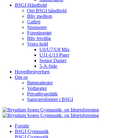
BSGI Håndbold
Om BSGI håndbold
Bliv medlem
Galleri
Sponsorer
Foreningstøj
Bliv frivillig
Vores hold
U6/U7/U8 Mix
U11-U13 Piger
Senior Damer
5-A-Side
Hovedbestyrelsen
Om os
Børneattester
Vedtægter
Privatlivspolitik
Samværsformer i BSGI
Forside
BSGI Gymnastik
BSGI Gymnastik