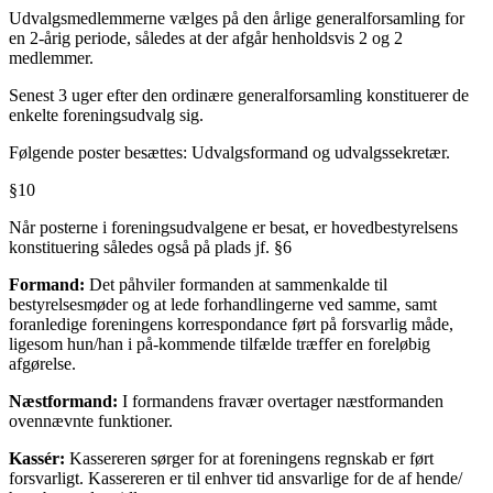
Udvalgsmedlemmerne vælges på den årlige generalforsamling for
en 2-årig periode, således at der afgår henholdsvis 2 og 2
medlemmer.
Senest 3 uger efter den ordinære generalforsamling konstituerer de
enkelte foreningsudvalg sig.
Følgende poster besættes: Udvalgsformand og udvalgssekretær.
§10
Når posterne i foreningsudvalgene er besat, er hovedbestyrelsens
konstituering således også på plads jf. §6
Formand:
Det påhviler formanden at sammenkalde til
bestyrelsesmøder og at lede forhandlingerne ved samme, samt
foranledige foreningens korrespondance ført på forsvarlig måde,
ligesom hun/han i på-kommende tilfælde træffer en foreløbig
afgørelse.
Næstformand:
I formandens fravær overtager næstformanden
ovennævnte funktioner.
Kassér:
Kassereren sørger for at foreningens regnskab er ført
forsvarligt. Kassereren er til enhver tid ansvarlige for de af hende/