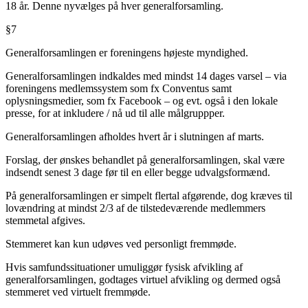
18 år. Denne nyvælges på hver generalforsamling.
§7
Generalforsamlingen er foreningens højeste myndighed.
Generalforsamlingen indkaldes med mindst 14 dages varsel – via
foreningens medlemssystem som fx Conventus samt
oplysningsmedier, som fx Facebook – og evt. også i den lokale
presse, for at inkludere / nå ud til alle målgruppper.
Generalforsamlingen afholdes hvert år i slutningen af marts.
Forslag, der ønskes behandlet på generalforsamlingen, skal være
indsendt senest 3 dage før til en eller begge udvalgsformænd.
På generalforsamlingen er simpelt flertal afgørende, dog kræves til
lovændring at mindst 2/3 af de tilstedeværende medlemmers
stemmetal afgives.
Stemmeret kan kun udøves ved personligt fremmøde.
Hvis samfundssituationer umuliggør fysisk afvikling af
generalforsamlingen, godtages virtuel afvikling og dermed også
stemmeret ved virtuelt fremmøde.