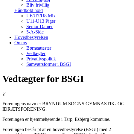
Bliv frivillig
Håndbold hold
U6/U7/U8 Mix
U11-U13 Piger
Senior Damer
5-A-Side
Hovedbestyrelsen
Om os
Børneattester
Vedtægter
Privatlivspolitik
Samværsformer i BSGI
Vedtægter for BSGI
§1
Foreningens navn er BRYNDUM SOGNS GYMNASTIK- OG
IDRÆTSFORENING.
Foreningen er hjemmehørende i Tarp, Esbjerg kommune.
Foreningen består pt af en hovedbestyrelse (BSGI) med 2