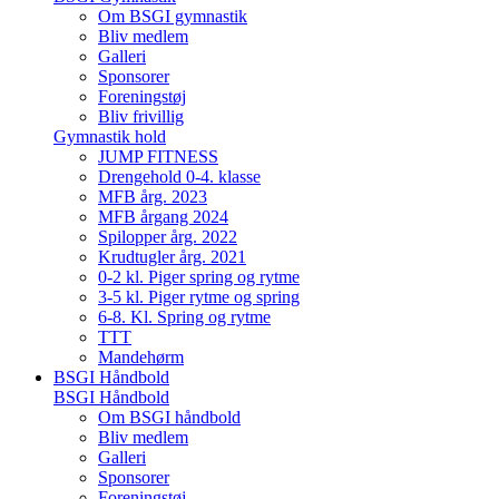
Om BSGI gymnastik
Bliv medlem
Galleri
Sponsorer
Foreningstøj
Bliv frivillig
Gymnastik hold
JUMP FITNESS
Drengehold 0-4. klasse
MFB årg. 2023
MFB årgang 2024
Spilopper årg. 2022
Krudtugler årg. 2021
0-2 kl. Piger spring og rytme
3-5 kl. Piger rytme og spring
6-8. Kl. Spring og rytme
TTT
Mandehørm
BSGI Håndbold
BSGI Håndbold
Om BSGI håndbold
Bliv medlem
Galleri
Sponsorer
Foreningstøj