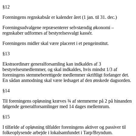
§12
Foreningens regnskabsår er kalender året (1 jan. til 31. dec.)
Foreningsudvalgene repræsenterer selvstændig økonomi –
regnskaber udformes af bestyrelsesvalgt kassér.
Foreningens midler skal være placeret i et pengeinstitut.
§13
Ekstraordinær generalforsamling kan indkaldes af 3
bestyrelsesmedlemmer, og skal indkaldes, hvis mindst 1/3 af
foreningens stemmeberettigede medlemmer skriftligt forlanger det.
En sådan anmodning skal være ledsaget af den ønskede dagsorden.
§14
Til foreningens opløsning kræves ¾ af stemmerne på 2 på hinanden
følgende generalforsamlinger med 14 dages mellemrum.
§15
I tilfælde af opløsning tilfalder foreningens aktiver og passiver til
folkeoplysende arbejde i lokalsamfundet i Tarp/Bryndum.