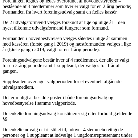
Foreningen tegnes og ledes overordnet af hovedbestyrelsen –
bestående af 3 medlemmer som hver er valgt for en 2-årig periode;
Formanden fra hvert foreningsudvalg samt en fælles kassér.
De 2 udvalgsformænd vælges forskudt af lige og ulige år – den
nyest tilkomne udvalgsformand fungerer som formand.
Formanden i hovedbestyrelsen vælges således i ulige år sammen
med kasséren (første gang i 2019) og næstformanden vælges i lige
år (første gang i 2019, valgt for en 1-årig periode).
Foreningsudvalgene består hver af 4 medlemmer, der alle er valgt
for en 2-årig periode samt 1 suppleant, der vælges for 1 år af
gangen.
Suppleanten overtager valgperioden for et eventuelt afgående
udvalgsmedlem.
Det er muligt at besidde poster i både foreningsudvalg og
hovedbestyrelse i samme valgperiode.
De enkelte foreningsudvalg konstituerer sig efter forhold gældende i
§9.
De enkelte udvalg er frit stillet til, udover 4 stemmeberettigede
personer og 1 suppleant at indvælge 1 ungdomsrepræsentant under