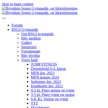
Skip to main content
Forside
BSGI Gymnastik
Om BSGI gymnastik
Bliv medlem
Galleri
Sponsorer
Foreningstøj
Bliv frivillig
Vores hold
JUMP FITNESS
Drengehold 0-4. klasse
MFB årg. 2023
MFB årgang 2024
Spilopper årg. 2022
Krudtugler årg. 2021
0-2 kl. Piger spring og rytme
3-5 kl. Piger rytme og spring
6-8. Kl. Spring og rytme
TTT
Mandehørm