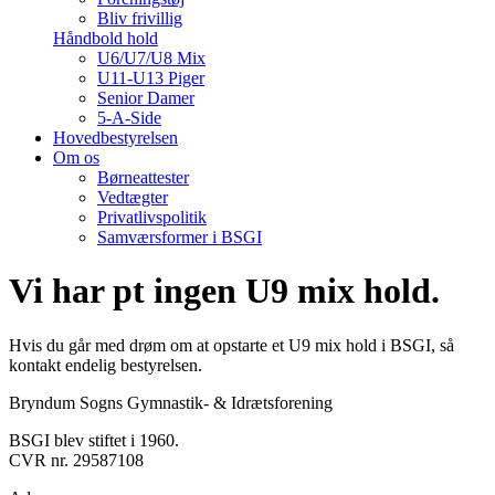
Bliv frivillig
Håndbold hold
U6/U7/U8 Mix
U11-U13 Piger
Senior Damer
5-A-Side
Hovedbestyrelsen
Om os
Børneattester
Vedtægter
Privatlivspolitik
Samværsformer i BSGI
Vi har pt ingen U9 mix hold.
Hvis du går med drøm om at opstarte et U9 mix hold i BSGI, så
kontakt endelig bestyrelsen.
Bryndum Sogns Gymnastik- & Idrætsforening
BSGI blev stiftet i 1960.
CVR nr. 29587108