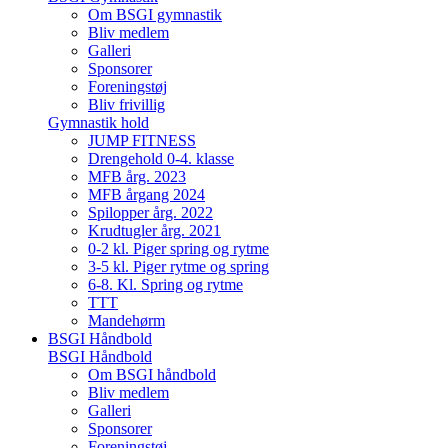
Om BSGI gymnastik
Bliv medlem
Galleri
Sponsorer
Foreningstøj
Bliv frivillig
Gymnastik hold
JUMP FITNESS
Drengehold 0-4. klasse
MFB årg. 2023
MFB årgang 2024
Spilopper årg. 2022
Krudtugler årg. 2021
0-2 kl. Piger spring og rytme
3-5 kl. Piger rytme og spring
6-8. Kl. Spring og rytme
TTT
Mandehørm
BSGI Håndbold
BSGI Håndbold
Om BSGI håndbold
Bliv medlem
Galleri
Sponsorer
Foreningstøj