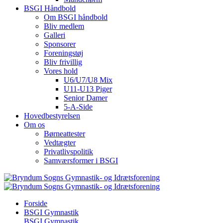
BSGI Håndbold
Om BSGI håndbold
Bliv medlem
Galleri
Sponsorer
Foreningstøj
Bliv frivillig
Vores hold
U6/U7/U8 Mix
U11-U13 Piger
Senior Damer
5-A-Side
Hovedbestyrelsen
Om os
Børneattester
Vedtægter
Privatlivspolitik
Samværsformer i BSGI
Forside
BSGI Gymnastik
BSGI Gymnastik